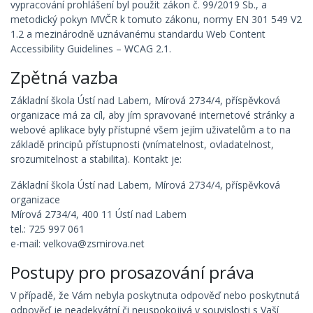
vypracování prohlášení byl použit zákon č. 99/2019 Sb., a
metodický pokyn MVČR k tomuto zákonu, normy EN 301 549 V2
1.2 a mezinárodně uznávanému standardu Web Content
Accessibility Guidelines – WCAG 2.1.
Zpětná vazba
Základní škola Ústí nad Labem, Mírová 2734/4, příspěvková
organizace má za cíl, aby jím spravované internetové stránky a
webové aplikace byly přístupné všem jejím uživatelům a to na
základě principů přístupnosti (vnímatelnost, ovladatelnost,
srozumitelnost a stabilita). Kontakt je:
Základní škola Ústí nad Labem, Mírová 2734/4, příspěvková
organizace
Mírová 2734/4, 400 11 Ústí nad Labem
tel.: 725 997 061
e-mail: velkova@zsmirova.net
Postupy pro prosazování práva
V případě, že Vám nebyla poskytnuta odpověď nebo poskytnutá
odpověď je neadekvátní či neuspokojivá v souvislosti s Vaší