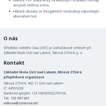
některé PDF dokumenty na webových stránkách nemají
strojově čitelnou vrstvu
některé obrázky ve fotogaleriích neobsahují odpovídající
alternativní text
O nás
Středisko volného času (SVČ) je volnočasové centrum při
Základní škole Ústí nad Labem, Mírová 2734/4, p. o.
Kontakt
Základní škola Ústí nad Labem, Mírová 2734/4,
příspěvková organizace
Mírová 2734/4, 400 11 Ústí nad Labem
IČ: 44553226
Bankovní spojení: 123-1863050227/0100
Tel.: 725 997 061
velkova@zsmirova.net