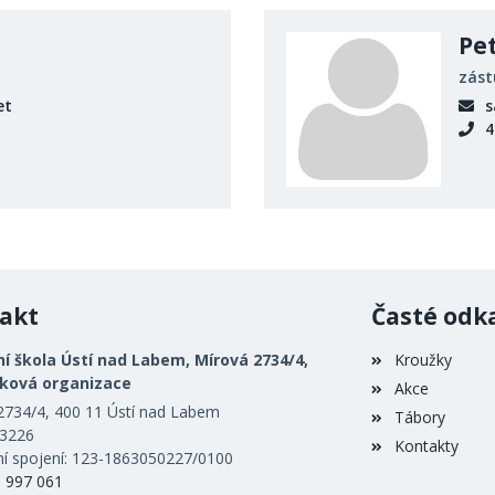
Pe
zást
et
s
4
akt
Časté odk
í škola Ústí nad Labem, Mírová 2734/4,
Kroužky
vková organizace
Akce
2734/4, 400 11 Ústí nad Labem
Tábory
53226
Kontakty
í spojení: 123-1863050227/0100
5 997 061