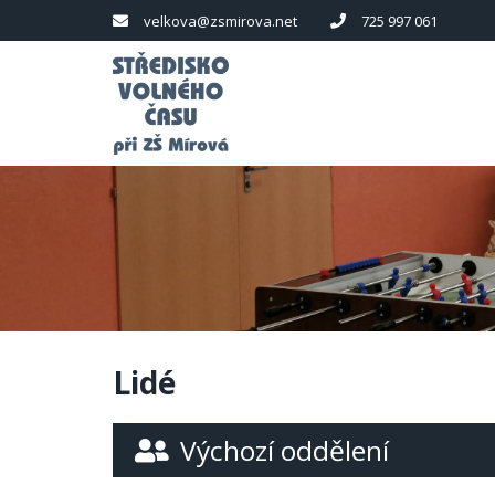
velkova@zsmirova.net
725 997 061
Lidé
Výchozí oddělení