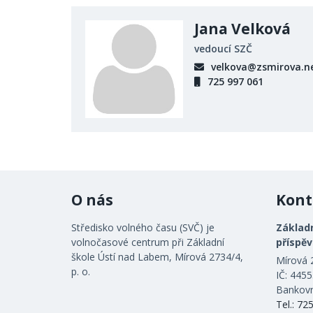
Jana Velková
vedoucí SZČ
velkova@zsmirova.n
725 997 061
O nás
Kont
Středisko volného času (SVČ) je
Základn
volnočasové centrum při Základní
příspě
škole Ústí nad Labem, Mírová 2734/4,
Mírová 
p. o.
IČ: 445
Bankovn
Tel.: 72