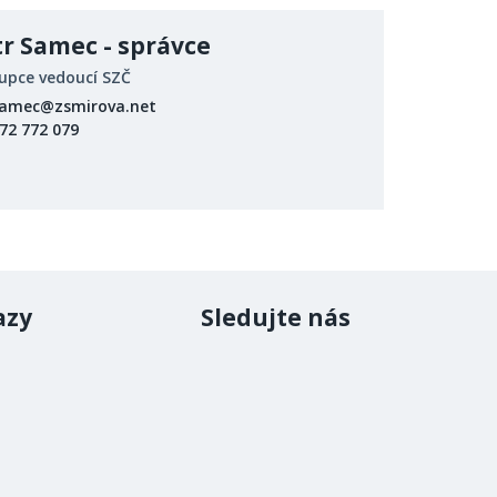
tr Samec - správce
upce vedoucí SZČ
amec@zsmirova.net
72 772 079
azy
Sledujte nás