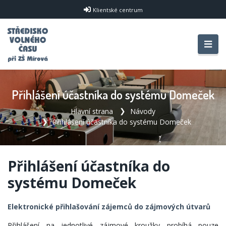
Klientské centrum
Přihlášení účastníka do systému Domeček
Hlavní strana
Návody
Přihlášení účastníka do systému Domeček
Přihlášení účastníka do
systému Domeček
Elektronické přihlašování zájemců do zájmových útvarů
Přihlášení na jednotlivé zájmové kroužky probíhá pouze