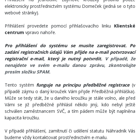
elektronicky prostřednictvím systému Domeček (jedná se o tyto
webové stránky).
Přihlášení provedete pomocí přihlašovacího linku
Klientské
centrum
vpravo nahoře.
Pro přihlášení do systému se musíte zaregistrovat. Po
zadání registračních údajů Vám přijde na e-mail potvrzovací
registrační e-mail, který je nutný potvrdit.
V případě, že
nenajdete ve svém e-mailu danou zprávu, zkontrolujte
prosím složku SPAM.
Tento systém
funguje na principu předběžné registrace
(v
případě zájmu o daný kroužek Vám přijde Předběžná přihláška).
Může se tedy stát, že u daného kroužku je stále volno, ale před
Vámi se již předběžně přihlásil někdo jiný, kdo nebyl ještě
schválen zaměstnancem SVČ, a tím pádem může být naplněna
kapacita kroužku.
V případě přihlášení, zamítnutí či udělení statutu Náhradník Vás
budeme vždy kontaktovat prostřednictvím e-mailu.