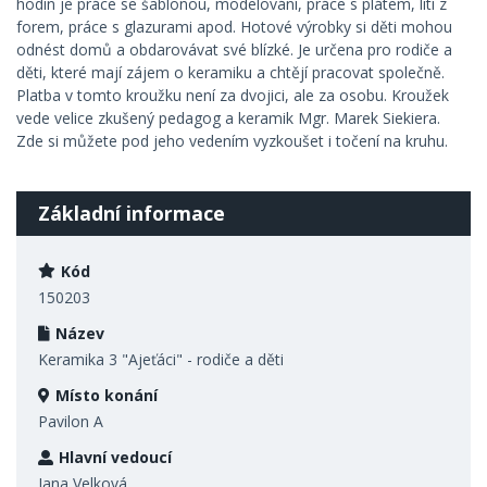
hodin je práce se šablonou, modelování, práce s plátem, lití z
forem, práce s glazurami apod. Hotové výrobky si děti mohou
odnést domů a obdarovávat své blízké. Je určena pro rodiče a
děti, které mají zájem o keramiku a chtějí pracovat společně.
Platba v tomto kroužku není za dvojici, ale za osobu. Kroužek
vede velice zkušený pedagog a keramik Mgr. Marek Siekiera.
Zde si můžete pod jeho vedením vyzkoušet i točení na kruhu.
Základní informace
Kód
150203
Název
Keramika 3 "Ajeťáci" - rodiče a děti
Místo konání
Pavilon A
Hlavní vedoucí
Jana Velková